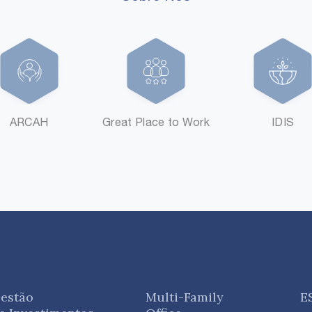
ARCAH
Great Place to Work
IDIS
estão
Multi-Family
E