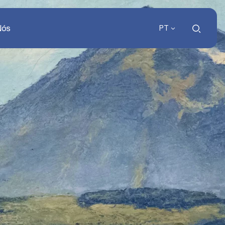
Nós
PT