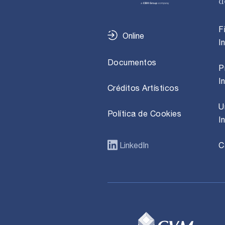
d
F
Online
I
Documentos
P
I
Créditos Artísticos
U
Política de Cookies
I
LinkedIn
C