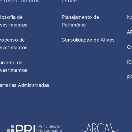
e Investimentos
Office
ilosofia de
Planejamento de
N
nvestimentos
Patrimônio
A
rocesso de
Consolidação de Ativos
Gr
nvestimentos
ID
niverso de
nvestimentos
P
arteiras Administradas