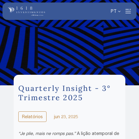
PT
Quarterly Insight - 3°
Trimestre 2025
Relatórios
jun 23, 2025
“Je plie, mais ne romps pas.”
A lição atemporal de