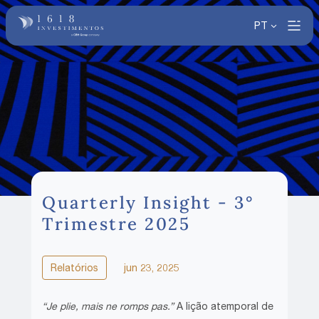
PT
Quarterly Insight - 3°
Trimestre 2025
Relatórios
jun 23, 2025
“Je plie, mais ne romps pas.”
A lição atemporal de